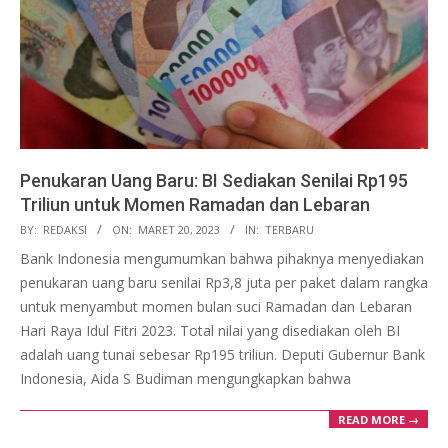
Penukaran Uang Baru: BI Sediakan Senilai Rp195
Triliun untuk Momen Ramadan dan Lebaran
2023-
BY:
REDAKSI
ON:
MARET 20, 2023
IN:
TERBARU
03-
Bank Indonesia mengumumkan bahwa pihaknya menyediakan
20
penukaran uang baru senilai Rp3,8 juta per paket dalam rangka
untuk menyambut momen bulan suci Ramadan dan Lebaran
Hari Raya Idul Fitri 2023. Total nilai yang disediakan oleh BI
adalah uang tunai sebesar Rp195 triliun. Deputi Gubernur Bank
Indonesia, Aida S Budiman mengungkapkan bahwa
READ MORE →