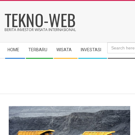
Skip
TEKNO-WEB
to
content
BERITA INVESTOR WISATA INTERNASIONAL
Search
Secondary
for:
HOME
TERBARU
WISATA
INVESTASI
Navigation
Menu