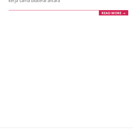
kerja sama bilateral antara
READ MORE →