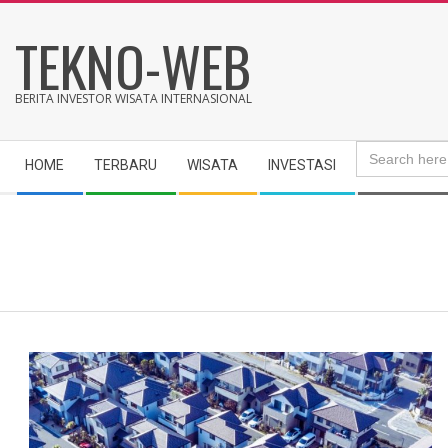
Skip
TEKNO-WEB
to
content
BERITA INVESTOR WISATA INTERNASIONAL
Search
Secondary
for:
HOME
TERBARU
WISATA
INVESTASI
Navigation
Menu