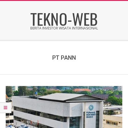
Skip
TEKNO-WEB
to
content
BERITA INVESTOR WISATA INTERNASIONAL
Secondary
Navigation
Menu
PT PANN