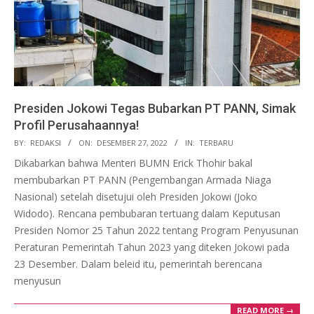
Presiden Jokowi Tegas Bubarkan PT PANN, Simak
Profil Perusahaannya!
2022-
BY:
REDAKSI
ON:
DESEMBER 27, 2022
IN:
TERBARU
12-
Dikabarkan bahwa Menteri BUMN Erick Thohir bakal
27
membubarkan PT PANN (Pengembangan Armada Niaga
Nasional) setelah disetujui oleh Presiden Jokowi (Joko
Widodo). Rencana pembubaran tertuang dalam Keputusan
Presiden Nomor 25 Tahun 2022 tentang Program Penyusunan
Peraturan Pemerintah Tahun 2023 yang diteken Jokowi pada
23 Desember. Dalam beleid itu, pemerintah berencana
menyusun
READ MORE →