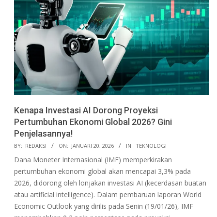
Kenapa Investasi AI Dorong Proyeksi
Pertumbuhan Ekonomi Global 2026? Gini
Penjelasannya!
2026-
BY:
REDAKSI
ON:
JANUARI 20, 2026
IN:
TEKNOLOGI
01-
Dana Moneter Internasional (IMF) memperkirakan
20
pertumbuhan ekonomi global akan mencapai 3,3% pada
2026, didorong oleh lonjakan investasi AI (kecerdasan buatan
atau artificial intelligence). Dalam pembaruan laporan World
Economic Outlook yang dirilis pada Senin (19/01/26), IMF