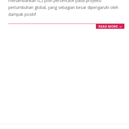
menambahkan 0,2 poin persentase pada proyeksi
pertumbuhan global, yang sebagian besar dipengaruhi oleh
dampak positif
READ MORE →