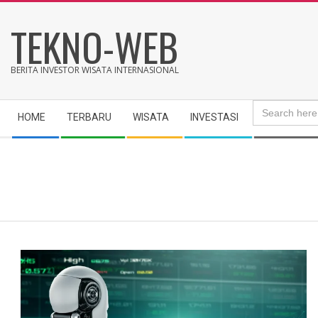
Skip
TEKNO-WEB
to
content
BERITA INVESTOR WISATA INTERNASIONAL
Search
Secondary
for:
HOME
TERBARU
WISATA
INVESTASI
Navigation
Menu