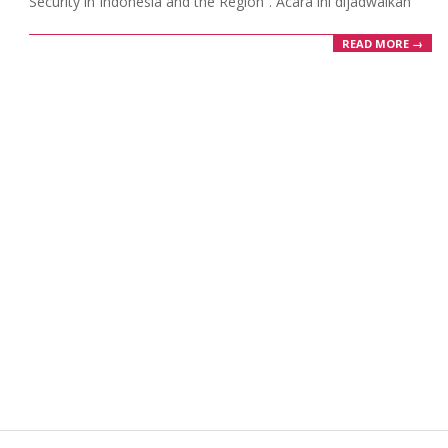
Security in Indonesia and the Region”. Acara ini dijadwalkan
READ MORE →