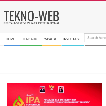
Skip
TEKNO-WEB
to
content
BERITA INVESTOR WISATA INTERNASIONAL
Search
Secondary
for:
HOME
TERBARU
WISATA
INVESTASI
Navigation
Menu