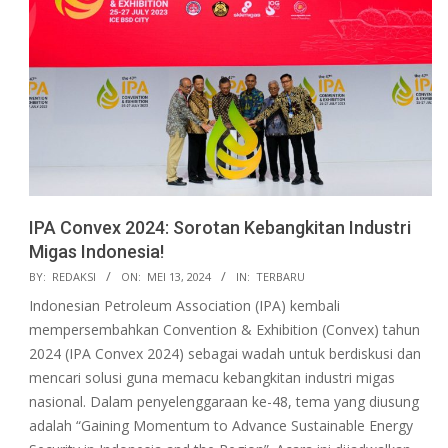
IPA Convex 2024: Sorotan Kebangkitan Industri
Migas Indonesia!
2024-
BY:
REDAKSI
ON:
MEI 13, 2024
IN:
TERBARU
05-
Indonesian Petroleum Association (IPA) kembali
13
mempersembahkan Convention & Exhibition (Convex) tahun
2024 (IPA Convex 2024) sebagai wadah untuk berdiskusi dan
mencari solusi guna memacu kebangkitan industri migas
nasional. Dalam penyelenggaraan ke-48, tema yang diusung
adalah “Gaining Momentum to Advance Sustainable Energy