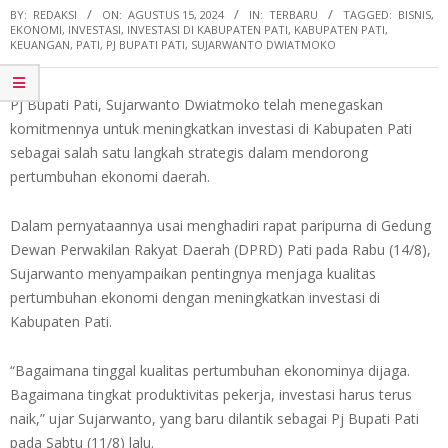
BY:
REDAKSI
ON:
AGUSTUS 15, 2024
IN:
TERBARU
TAGGED:
BISNIS
,
EKONOMI
,
INVESTASI
,
INVESTASI DI KABUPATEN PATI
,
KABUPATEN PATI
,
KEUANGAN
,
PATI
,
PJ BUPATI PATI
,
SUJARWANTO DWIATMOKO
Pj Bupati Pati, Sujarwanto Dwiatmoko telah menegaskan
komitmennya untuk meningkatkan investasi di Kabupaten Pati
sebagai salah satu langkah strategis dalam mendorong
pertumbuhan ekonomi daerah.
Dalam pernyataannya usai menghadiri rapat paripurna di Gedung
Dewan Perwakilan Rakyat Daerah (DPRD) Pati pada Rabu (14/8),
Sujarwanto menyampaikan pentingnya menjaga kualitas
pertumbuhan ekonomi dengan meningkatkan investasi di
Kabupaten Pati.
“Bagaimana tinggal kualitas pertumbuhan ekonominya dijaga.
Bagaimana tingkat produktivitas pekerja, investasi harus terus
naik,” ujar Sujarwanto, yang baru dilantik sebagai Pj Bupati Pati
pada Sabtu (11/8) lalu.