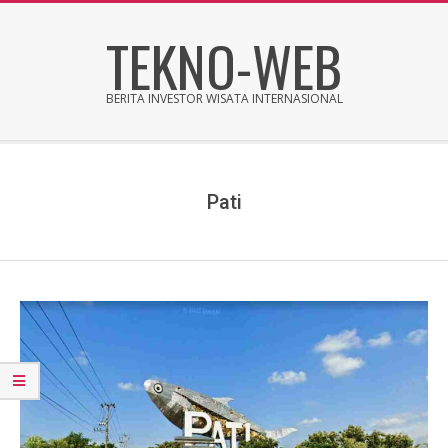
Skip
TEKNO-WEB
to
content
BERITA INVESTOR WISATA INTERNASIONAL
Secondary
Navigation
Menu
Pati