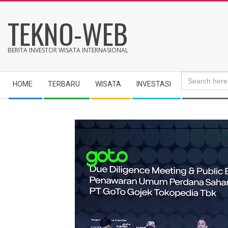
Skip
TEKNO-WEB
to
content
BERITA INVESTOR WISATA INTERNASIONAL
Search
Secondary
for:
HOME
TERBARU
WISATA
INVESTASI
Navigation
Menu