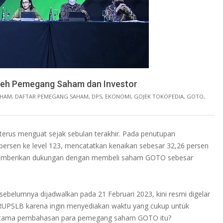
leh Pemegang Saham dan Investor
AHAM
,
DAFTAR PEMEGANG SAHAM
,
DPS
,
EKONOMI
,
GOJEK TOKOPEDIA
,
GOTO
,
rus menguat sejak sebulan terakhir. Pada penutupan
ersen ke level 123, mencatatkan kenaikan sebesar 32,26 persen
au memberikan dukungan dengan membeli saham GOTO sebesar
lumnya dijadwalkan pada 21 Februari 2023, kini resmi digelar
RUPSLB karena ingin menyediakan waktu yang cukup untuk
ik utama pembahasan para pemegang saham GOTO itu?