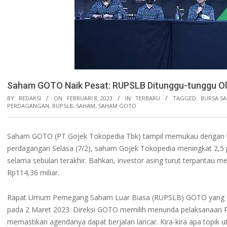
Saham GOTO Naik Pesat: RUPSLB Ditunggu-tunggu O
BY:
REDAKSI
ON:
FEBRUARI 8, 2023
IN:
TERBARU
TAGGED:
BURSA S
PERDAGANGAN
,
RUPSLB
,
SAHAM
,
SAHAM GOTO
Saham GOTO (PT Gojek Tokopedia Tbk) tampil memukau dengan te
perdagangan Selasa (7/2), saham Gojek Tokopedia meningkat 2,5 p
selama sebulan terakhir. Bahkan, investor asing turut terpant
Rp114,36 miliar.
Rapat Umum Pemegang Saham Luar Biasa (RUPSLB) GOTO yang sebe
pada 2 Maret 2023. Direksi GOTO memilih menunda pelaksanaan 
memastikan agendanya dapat berjalan lancar. Kira-kira apa top