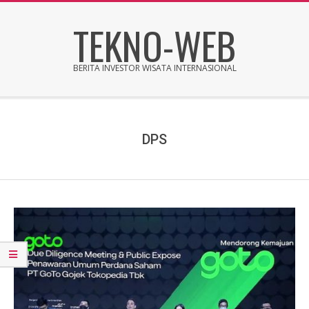
Skip
TEKNO-WEB
to
content
BERITA INVESTOR WISATA INTERNASIONAL
Secondary
Navigation
Menu
DPS