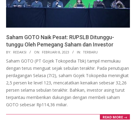
Saham GOTO Naik Pesat: RUPSLB Ditunggu-
tunggu Oleh Pemegang Saham dan Investor
2023-
BY:
REDAKSI
ON:
FEBRUARI 8, 2023
IN:
TERBARU
02-
Saham GOTO (PT Gojek Tokopedia Tbk) tampil memukau
08
dengan terus menguat sejak sebulan terakhir. Pada penutupan
perdagangan Selasa (7/2), saham Gojek Tokopedia meningkat
2,5 persen ke level 123, mencatatkan kenaikan sebesar 32,26
persen selama sebulan terakhir. Bahkan, investor asing turut
terpantau memberikan dukungan dengan membeli saham
GOTO sebesar Rp114,36 miliar.
READ MORE →