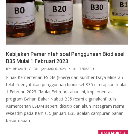
Kebijakan Pemerintah soal Penggunaan Biodiesel
B35 Mulai 1 Februari 2023
2023-
BY:
REDAKSI
ON:
JANUARI 6, 2023
IN:
TERBARU
01-
Pihak Kementerian ESDM (Energi dan Sumber Daya Mineral)
06
telah menyatakan penggunaan biodiesel B35 diterapkan mulai
1 Februari 2023. “Mulai Februari tahun ini, implementasi
program Bahan Bakar Nabati B35 resmi digunakan!” tulis
Kementerian ESDM seperti dikutip dari akun Instagram resmi
@kesdm pada Kamis, 5 Januari. B35 adalah campuran bahan
bakar nabati
READ MORE →