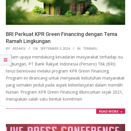
BRI Perkuat KPR Green Financing dengan Tema
Ramah Lingkungan
2024-
BY:
REDAKSI
ON:
SEPTEMBER 3, 2024
IN:
TERBARU
09-
Dalam upaya mendukung kesadaran masyarakat terhadap isu
03
lingkungan, PT Bank Rakyat Indonesia (Persero) Tbk (BRI)
terus berinovasi melalui program KPR Green Financing.
Program ini dirancang untuk menjawab kebutuhan masyarakat
yang semakin peduli pada aspek keberlanjutan dalam memilih
hunian. Program KPR Green Financing diluncurkan sejak 2021,
merupakan salah satu bentuk komitmen
READ MORE →