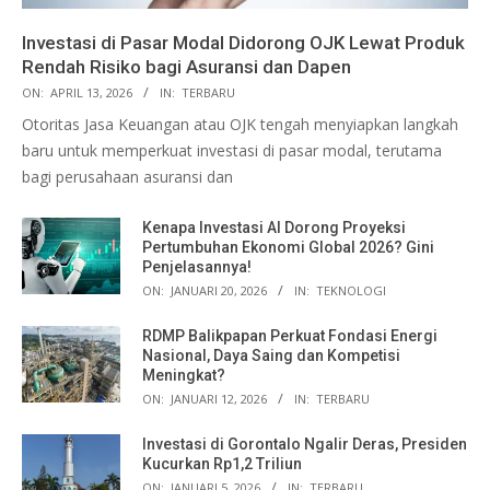
Investasi di Pasar Modal Didorong OJK Lewat Produk
Rendah Risiko bagi Asuransi dan Dapen
ON:
APRIL 13, 2026
IN:
TERBARU
Otoritas Jasa Keuangan atau OJK tengah menyiapkan langkah
baru untuk memperkuat investasi di pasar modal, terutama
bagi perusahaan asuransi dan
Kenapa Investasi AI Dorong Proyeksi
Pertumbuhan Ekonomi Global 2026? Gini
Penjelasannya!
ON:
JANUARI 20, 2026
IN:
TEKNOLOGI
RDMP Balikpapan Perkuat Fondasi Energi
Nasional, Daya Saing dan Kompetisi
Meningkat?
ON:
JANUARI 12, 2026
IN:
TERBARU
Investasi di Gorontalo Ngalir Deras, Presiden
Kucurkan Rp1,2 Triliun
ON:
JANUARI 5, 2026
IN:
TERBARU