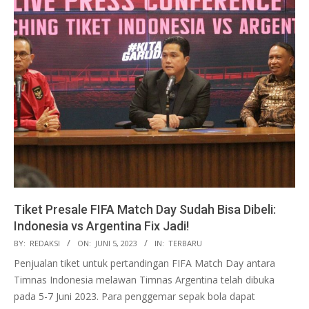
Tiket Presale FIFA Match Day Sudah Bisa Dibeli:
Indonesia vs Argentina Fix Jadi!
2023-
BY:
REDAKSI
ON:
JUNI 5, 2023
IN:
TERBARU
06-
Penjualan tiket untuk pertandingan FIFA Match Day antara
05
Timnas Indonesia melawan Timnas Argentina telah dibuka
pada 5-7 Juni 2023. Para penggemar sepak bola dapat