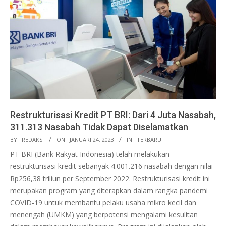
Restrukturisasi Kredit PT BRI: Dari 4 Juta Nasabah,
311.313 Nasabah Tidak Dapat Diselamatkan
2023-
BY:
REDAKSI
ON:
JANUARI 24, 2023
IN:
TERBARU
01-
PT BRI (Bank Rakyat Indonesia) telah melakukan
24
restrukturisasi kredit sebanyak 4.001.216 nasabah dengan nilai
Rp256,38 triliun per September 2022. Restrukturisasi kredit ini
merupakan program yang diterapkan dalam rangka pandemi
COVID-19 untuk membantu pelaku usaha mikro kecil dan
menengah (UMKM) yang berpotensi mengalami kesulitan