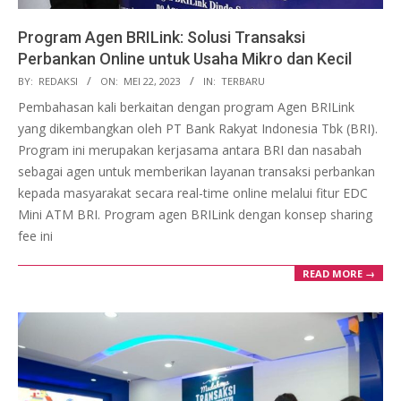
Program Agen BRILink: Solusi Transaksi
Perbankan Online untuk Usaha Mikro dan Kecil
2023-
BY:
REDAKSI
ON:
MEI 22, 2023
IN:
TERBARU
05-
Pembahasan kali berkaitan dengan program Agen BRILink
22
yang dikembangkan oleh PT Bank Rakyat Indonesia Tbk (BRI).
Program ini merupakan kerjasama antara BRI dan nasabah
sebagai agen untuk memberikan layanan transaksi perbankan
kepada masyarakat secara real-time online melalui fitur EDC
Mini ATM BRI. Program agen BRILink dengan konsep sharing
fee ini
READ MORE →