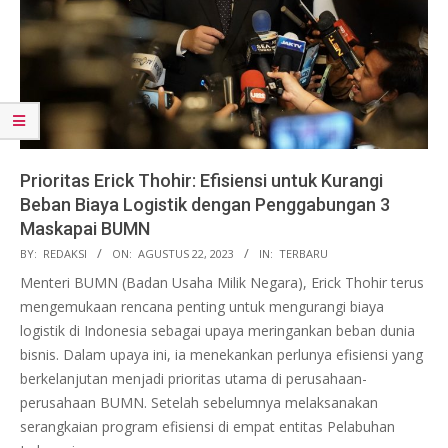
Prioritas Erick Thohir: Efisiensi untuk Kurangi
Beban Biaya Logistik dengan Penggabungan 3
Maskapai BUMN
2023-
BY:
REDAKSI
ON:
AGUSTUS 22, 2023
IN:
TERBARU
08-
Menteri BUMN (Badan Usaha Milik Negara), Erick Thohir terus
22
mengemukaan rencana penting untuk mengurangi biaya
logistik di Indonesia sebagai upaya meringankan beban dunia
bisnis. Dalam upaya ini, ia menekankan perlunya efisiensi yang
berkelanjutan menjadi prioritas utama di perusahaan-
perusahaan BUMN. Setelah sebelumnya melaksanakan
serangkaian program efisiensi di empat entitas Pelabuhan