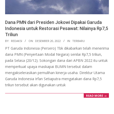
Dana PMN dari Presiden Jokowi Dipakai Garuda
Indonesia untuk Restorasi Pesawat: Nilainya Rp7,5
Triliun
2022-
BY:
REDAKSI
ON:
DESEMBER 20, 2022
IN:
TERBARU
12-
PT Garuda Indonesia (Persero) Tbk dikabarkan telah menerima
20
dana PMN (Penyertaan Modal Negara) senilai Rp7,5 triliun,
pada Selasa (20/12). Sokongan dana dari APBN 2022 itu untuk
memperkuat upaya maskapai BUMN tersebut dalam
mengakselerasikan pemulihan kinerja usaha. Direktur Utama
Garuda Indonesia Irfan Setiaputra mengatakan dana Rp7,5
triliun tersebut akan digunakan untuk
READ MORE →