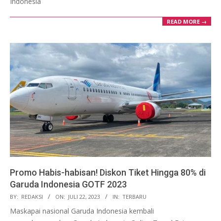
Indonesia
READ MORE →
Promo Habis-habisan! Diskon Tiket Hingga 80% di
Garuda Indonesia GOTF 2023
2023-
BY:
REDAKSI
ON:
JULI 22, 2023
IN:
TERBARU
07-
Maskapai nasional Garuda Indonesia kembali
22