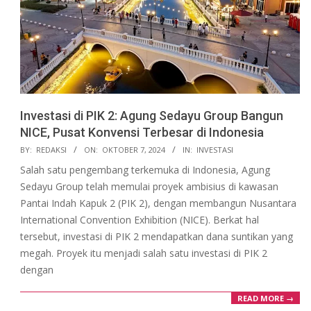
Investasi di PIK 2: Agung Sedayu Group Bangun
NICE, Pusat Konvensi Terbesar di Indonesia
2024-
BY:
REDAKSI
ON:
OKTOBER 7, 2024
IN:
INVESTASI
10-
Salah satu pengembang terkemuka di Indonesia, Agung
07
Sedayu Group telah memulai proyek ambisius di kawasan
Pantai Indah Kapuk 2 (PIK 2), dengan membangun Nusantara
International Convention Exhibition (NICE). Berkat hal
tersebut, investasi di PIK 2 mendapatkan dana suntikan yang
megah. Proyek itu menjadi salah satu investasi di PIK 2
dengan
READ MORE →