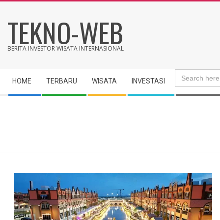
Skip
TEKNO-WEB
to
content
BERITA INVESTOR WISATA INTERNASIONAL
Search
Secondary
for:
HOME
TERBARU
WISATA
INVESTASI
Navigation
Menu