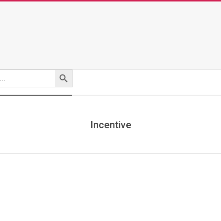
Search Button
Incentive