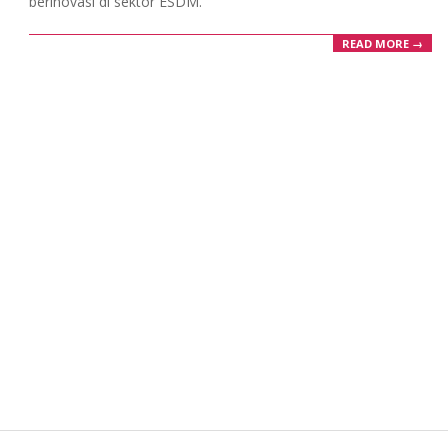
berinovasi di sektor ESDM.
READ MORE →