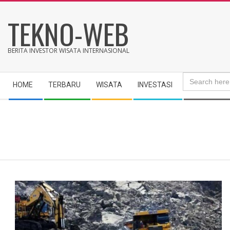
Skip
TEKNO-WEB
to
content
BERITA INVESTOR WISATA INTERNASIONAL
Search
Secondary
for:
HOME
TERBARU
WISATA
INVESTASI
Navigation
Menu