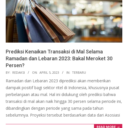
Prediksi Kenaikan Transaksi di Mal Selama
Ramadan dan Lebaran 2023: Bakal Meroket 30
Persen?
2023-
BY:
REDAKSI
ON:
APRIL 5, 2023
IN:
TERBARU
04-
Ramadan dan Lebaran 2023 diprediksi akan memberikan
05
dampak positif bagi sektor ritel di Indonesia, khususnya pusat
perbelanjaan atau mal. Hal ini didukung oleh prediksi bahwa
transaksi di mal akan naik hingga 30 persen selama periode ini,
dibandingkan dengan periode yang sama pada tahun
sebelumnya. Proyeksi tersebut berdasarkan data dari Asosiasi
READ MORE →