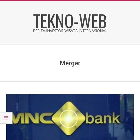
Skip
TEKNO-WEB
to
content
BERITA INVESTOR WISATA INTERNASIONAL
Secondary
Navigation
Menu
Merger