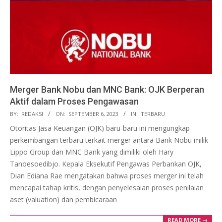
Merger Bank Nobu dan MNC Bank: OJK Berperan
Aktif dalam Proses Pengawasan
2023-
BY:
REDAKSI
ON:
SEPTEMBER 6, 2023
IN:
TERBARU
09-
Otoritas Jasa Keuangan (OJK) baru-baru ini mengungkap
06
perkembangan terbaru terkait merger antara Bank Nobu milik
Lippo Group dan MNC Bank yang dimiliki oleh Hary
Tanoesoedibjo. Kepala Eksekutif Pengawas Perbankan OJK,
Dian Ediana Rae mengatakan bahwa proses merger ini telah
mencapai tahap kritis, dengan penyelesaian proses penilaian
aset (valuation) dan pembicaraan
READ MORE →