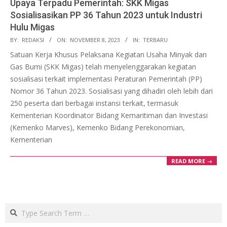
Upaya Terpadu Pemerintah: SKK Migas
Sosialisasikan PP 36 Tahun 2023 untuk Industri
Hulu Migas
2023-
BY:
REDAKSI
ON:
NOVEMBER 8, 2023
IN:
TERBARU
11-
Satuan Kerja Khusus Pelaksana Kegiatan Usaha Minyak dan
08
Gas Bumi (SKK Migas) telah menyelenggarakan kegiatan
sosialisasi terkait implementasi Peraturan Pemerintah (PP)
Nomor 36 Tahun 2023. Sosialisasi yang dihadiri oleh lebih dari
250 peserta dari berbagai instansi terkait, termasuk
Kementerian Koordinator Bidang Kemaritiman dan Investasi
(Kemenko Marves), Kemenko Bidang Perekonomian,
Kementerian
READ MORE →
Search