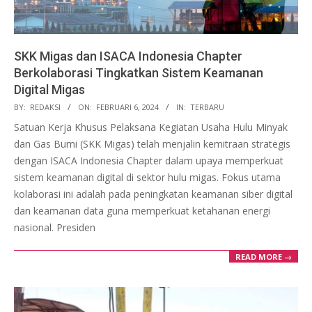
SKK Migas dan ISACA Indonesia Chapter
Berkolaborasi Tingkatkan Sistem Keamanan
Digital Migas
2024-
BY:
REDAKSI
ON:
FEBRUARI 6, 2024
IN:
TERBARU
02-
Satuan Kerja Khusus Pelaksana Kegiatan Usaha Hulu Minyak
06
dan Gas Bumi (SKK Migas) telah menjalin kemitraan strategis
dengan ISACA Indonesia Chapter dalam upaya memperkuat
sistem keamanan digital di sektor hulu migas. Fokus utama
kolaborasi ini adalah pada peningkatan keamanan siber digital
dan keamanan data guna memperkuat ketahanan energi
nasional. Presiden
READ MORE →