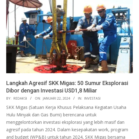
Langkah Agresif SKK Migas: 50 Sumur Eksplorasi
Dibor dengan Investasi USD1,8 Miliar
2024-
BY:
REDAKSI
ON:
JANUARI 22, 2024
IN:
INVESTASI
01-
SKK Migas (Satuan Kerja Khusus Pelaksana Kegiatan Usaha
22
Hulu Minyak dan Gas Bumi) berencana untuk
menggelontorkan investasi eksplorasi yang lebih masif dan
agresif pada tahun 2024. Dalam kesepakatan work, program
and budget (WP&B) untuk tahun 2024, SKK Migas bersama