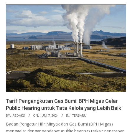
Tarif Pengangkutan Gas Bumi: BPH Migas Gelar
Public Hearing untuk Tata Kelola yang Lebih Baik
2024-
BY:
REDAKSI
ON:
JUNI 7, 2024
IN:
TERBARU
06-
Badan Pengatur Hilir Minyak dan Gas Bumi (BPH Migas)
07
menggelar dengar pendapat (public hearing) terkait penetapan