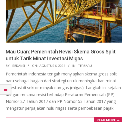
Mau Cuan: Pemerintah Revisi Skema Gross Split
untuk Tarik Minat Investasi Migas
2024-
BY:
REDAKSI
ON:
AGUSTUS 6, 2024
IN:
TERBARU
08-
Pemerintah Indonesia tengah menyiapkan skema gross split
06
baru sebagai bagian dari strategi untuk meningkatkan minat
investasi di sektor minyak dan gas (migas). Langkah ini sejalan
dengan rencana revisi terhadap Peraturan Pemerintah (PP)
Nomor 27 Tahun 2017 dan PP Nomor 53 Tahun 2017 yang
mengatur perpajakan hulu migas serta pembebasan pajak
READ MORE →