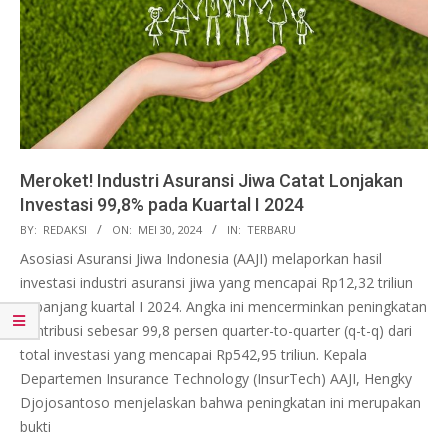
Meroket! Industri Asuransi Jiwa Catat Lonjakan
Investasi 99,8% pada Kuartal I 2024
2024-
BY:
REDAKSI
ON:
MEI 30, 2024
IN:
TERBARU
05-
Asosiasi Asuransi Jiwa Indonesia (AAJI) melaporkan hasil
30
investasi industri asuransi jiwa yang mencapai Rp12,32 triliun
sepanjang kuartal I 2024. Angka ini mencerminkan peningkatan
kontribusi sebesar 99,8 persen quarter-to-quarter (q-t-q) dari
total investasi yang mencapai Rp542,95 triliun. Kepala
Departemen Insurance Technology (InsurTech) AAJI, Hengky
Djojosantoso menjelaskan bahwa peningkatan ini merupakan
bukti