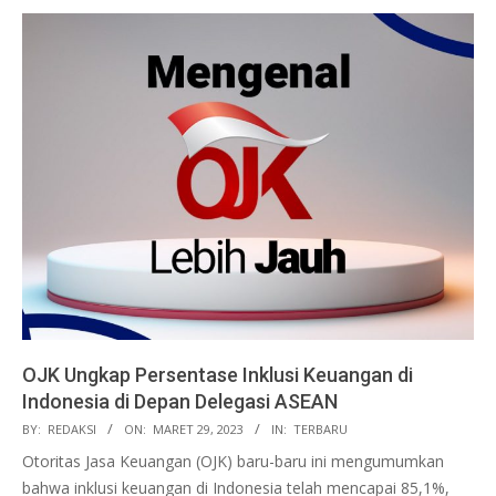
OJK Ungkap Persentase Inklusi Keuangan di
Indonesia di Depan Delegasi ASEAN
2023-
BY:
REDAKSI
ON:
MARET 29, 2023
IN:
TERBARU
03-
Otoritas Jasa Keuangan (OJK) baru-baru ini mengumumkan
29
bahwa inklusi keuangan di Indonesia telah mencapai 85,1%,