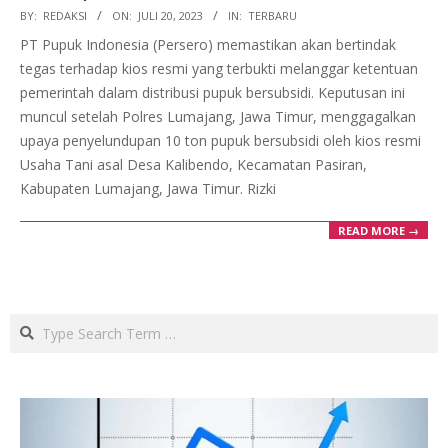
2023-
BY:
REDAKSI
ON:
JULI 20, 2023
IN:
TERBARU
07-
PT Pupuk Indonesia (Persero) memastikan akan bertindak
20
tegas terhadap kios resmi yang terbukti melanggar ketentuan
pemerintah dalam distribusi pupuk bersubsidi. Keputusan ini
muncul setelah Polres Lumajang, Jawa Timur, menggagalkan
upaya penyelundupan 10 ton pupuk bersubsidi oleh kios resmi
Usaha Tani asal Desa Kalibendo, Kecamatan Pasiran,
Kabupaten Lumajang, Jawa Timur. Rizki
READ MORE →
Search