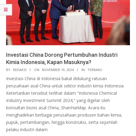
Investasi China Dorong Pertumbuhan Industri
Kimia Indonesia, Kapan Masuknya?
2024-
BY:
REDAKSI
ON:
NOVEMBER 19, 2024
IN:
TERBARU
11-
Investasi China di Indonesia bakal didukung ratusan
19
perusahaan asal China untuk sektor industri kimia Indonesia.
Ketertarikan tersebut terlihat dalam “Indonesia Chemical
Industry Investment Summit 2024,” yang digelar oleh
konsultan bisnis asal China, ShanHaiMap. Acara itu
menghadirkan berbagai perusahaan produsen bahan kimia,
pupuk, pertambangan, hingga konstruksi, serta sejumlah
pelaku industri dalam