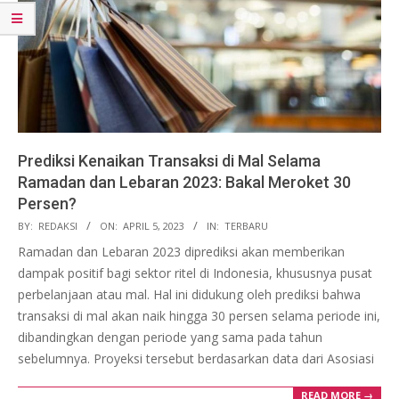
Prediksi Kenaikan Transaksi di Mal Selama
Ramadan dan Lebaran 2023: Bakal Meroket 30
Persen?
2023-
BY:
REDAKSI
ON:
APRIL 5, 2023
IN:
TERBARU
04-
Ramadan dan Lebaran 2023 diprediksi akan memberikan
05
dampak positif bagi sektor ritel di Indonesia, khususnya pusat
perbelanjaan atau mal. Hal ini didukung oleh prediksi bahwa
transaksi di mal akan naik hingga 30 persen selama periode ini,
dibandingkan dengan periode yang sama pada tahun
sebelumnya. Proyeksi tersebut berdasarkan data dari Asosiasi
READ MORE →