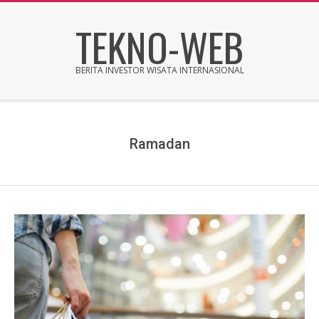
Skip
TEKNO-WEB
to
content
BERITA INVESTOR WISATA INTERNASIONAL
Secondary
Navigation
Menu
Ramadan