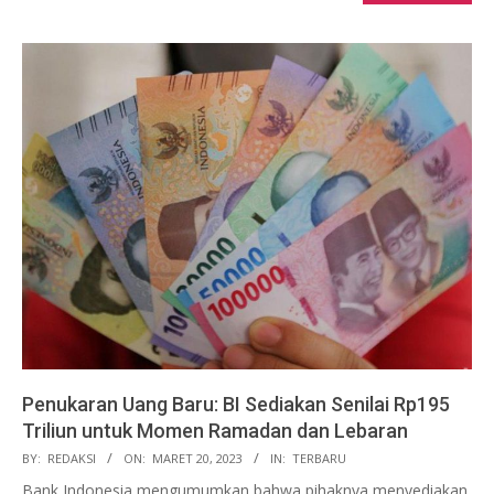
Penukaran Uang Baru: BI Sediakan Senilai Rp195
Triliun untuk Momen Ramadan dan Lebaran
2023-
BY:
REDAKSI
ON:
MARET 20, 2023
IN:
TERBARU
03-
Bank Indonesia mengumumkan bahwa pihaknya menyediakan