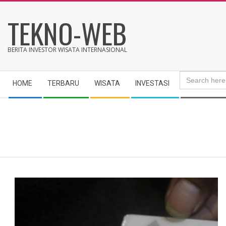
Skip
TEKNO-WEB
to
content
BERITA INVESTOR WISATA INTERNASIONAL
Search
Secondary
for:
HOME
TERBARU
WISATA
INVESTASI
Navigation
Menu