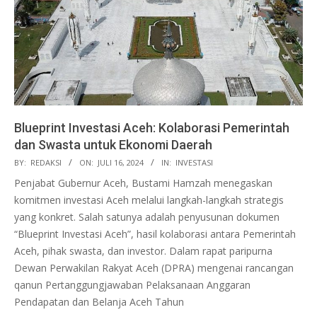
Blueprint Investasi Aceh: Kolaborasi Pemerintah
dan Swasta untuk Ekonomi Daerah
2024-
BY:
REDAKSI
ON:
JULI 16, 2024
IN:
INVESTASI
07-
Penjabat Gubernur Aceh, Bustami Hamzah menegaskan
16
komitmen investasi Aceh melalui langkah-langkah strategis
yang konkret. Salah satunya adalah penyusunan dokumen
“Blueprint Investasi Aceh”, hasil kolaborasi antara Pemerintah
Aceh, pihak swasta, dan investor. Dalam rapat paripurna
Dewan Perwakilan Rakyat Aceh (DPRA) mengenai rancangan
qanun Pertanggungjawaban Pelaksanaan Anggaran
Pendapatan dan Belanja Aceh Tahun