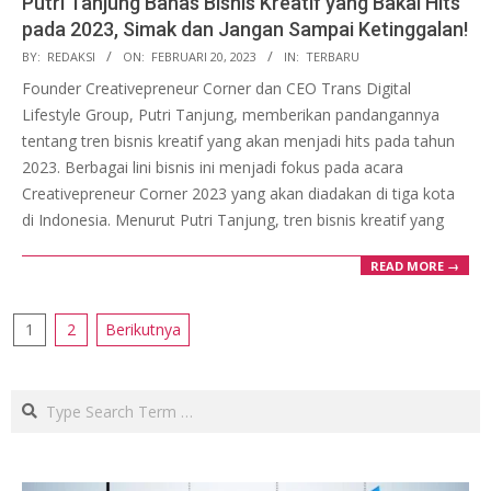
Putri Tanjung Bahas Bisnis Kreatif yang Bakal Hits
pada 2023, Simak dan Jangan Sampai Ketinggalan!
2023-
BY:
REDAKSI
ON:
FEBRUARI 20, 2023
IN:
TERBARU
02-
Founder Creativepreneur Corner dan CEO Trans Digital
20
Lifestyle Group, Putri Tanjung, memberikan pandangannya
tentang tren bisnis kreatif yang akan menjadi hits pada tahun
2023. Berbagai lini bisnis ini menjadi fokus pada acara
Creativepreneur Corner 2023 yang akan diadakan di tiga kota
di Indonesia. Menurut Putri Tanjung, tren bisnis kreatif yang
READ MORE →
Paginasi
1
2
Berikutnya
pos
Search