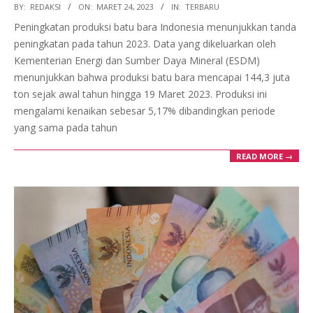
2023-
BY:
REDAKSI
ON:
MARET 24, 2023
IN:
TERBARU
03-
Peningkatan produksi batu bara Indonesia menunjukkan tanda
24
peningkatan pada tahun 2023. Data yang dikeluarkan oleh
Kementerian Energi dan Sumber Daya Mineral (ESDM)
menunjukkan bahwa produksi batu bara mencapai 144,3 juta
ton sejak awal tahun hingga 19 Maret 2023. Produksi ini
mengalami kenaikan sebesar 5,17% dibandingkan periode
yang sama pada tahun
READ MORE →