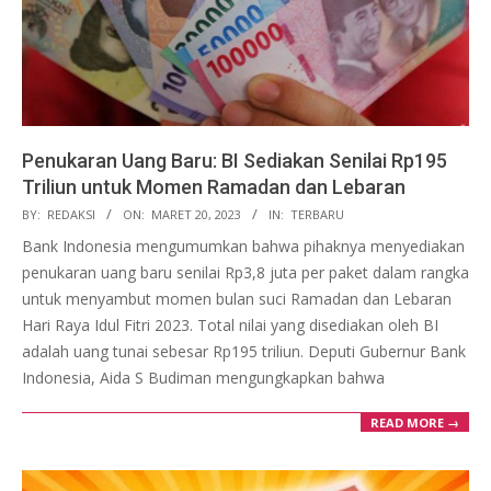
Penukaran Uang Baru: BI Sediakan Senilai Rp195
Triliun untuk Momen Ramadan dan Lebaran
2023-
BY:
REDAKSI
ON:
MARET 20, 2023
IN:
TERBARU
03-
Bank Indonesia mengumumkan bahwa pihaknya menyediakan
20
penukaran uang baru senilai Rp3,8 juta per paket dalam rangka
untuk menyambut momen bulan suci Ramadan dan Lebaran
Hari Raya Idul Fitri 2023. Total nilai yang disediakan oleh BI
adalah uang tunai sebesar Rp195 triliun. Deputi Gubernur Bank
Indonesia, Aida S Budiman mengungkapkan bahwa
READ MORE →