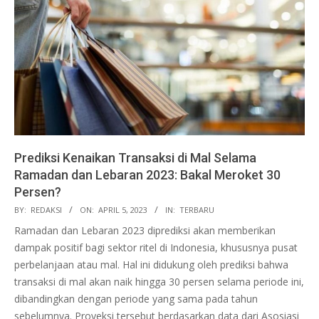
Prediksi Kenaikan Transaksi di Mal Selama
Ramadan dan Lebaran 2023: Bakal Meroket 30
Persen?
2023-
BY:
REDAKSI
ON:
APRIL 5, 2023
IN:
TERBARU
04-
Ramadan dan Lebaran 2023 diprediksi akan memberikan
05
dampak positif bagi sektor ritel di Indonesia, khususnya pusat
perbelanjaan atau mal. Hal ini didukung oleh prediksi bahwa
transaksi di mal akan naik hingga 30 persen selama periode ini,
dibandingkan dengan periode yang sama pada tahun
sebelumnya. Proyeksi tersebut berdasarkan data dari Asosiasi