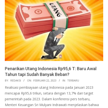
Penarikan Utang Indonesia Rp95,6 T: Baru Awal
Tahun tapi Sudah Banyak Beban?
2023-
BY:
REDAKSI
ON:
FEBRUARI 22, 2023
IN:
TERBARU
02-
Realisasi pembiayaan utang Indonesia pada Januari 2023
22
mencapai Rp95,6 triliun, setara dengan 13,7% dari target
pemerintah pada 2023. Dalam konferensi pers terbaru,
Menteri Keuangan Sri Mulyani Indrawati menjelaskan bahwa