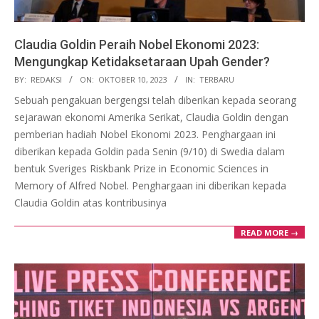
Claudia Goldin Peraih Nobel Ekonomi 2023:
Mengungkap Ketidaksetaraan Upah Gender?
2023-
BY:
REDAKSI
ON:
OKTOBER 10, 2023
IN:
TERBARU
10-
Sebuah pengakuan bergengsi telah diberikan kepada seorang
10
sejarawan ekonomi Amerika Serikat, Claudia Goldin dengan
pemberian hadiah Nobel Ekonomi 2023. Penghargaan ini
diberikan kepada Goldin pada Senin (9/10) di Swedia dalam
bentuk Sveriges Riskbank Prize in Economic Sciences in
Memory of Alfred Nobel. Penghargaan ini diberikan kepada
Claudia Goldin atas kontribusinya
READ MORE →