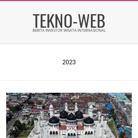
Skip
TEKNO-WEB
to
content
BERITA INVESTOR WISATA INTERNASIONAL
Secondary
Navigation
Menu
2023