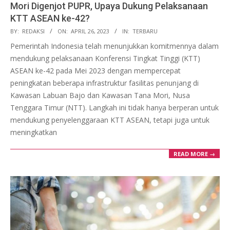
Mori Digenjot PUPR, Upaya Dukung Pelaksanaan
KTT ASEAN ke-42?
2023-
BY:
REDAKSI
ON:
APRIL 26, 2023
IN:
TERBARU
04-
Pemerintah Indonesia telah menunjukkan komitmennya dalam
26
mendukung pelaksanaan Konferensi Tingkat Tinggi (KTT)
ASEAN ke-42 pada Mei 2023 dengan mempercepat
peningkatan beberapa infrastruktur fasilitas penunjang di
Kawasan Labuan Bajo dan Kawasan Tana Mori, Nusa
Tenggara Timur (NTT). Langkah ini tidak hanya berperan untuk
mendukung penyelenggaraan KTT ASEAN, tetapi juga untuk
meningkatkan
READ MORE →