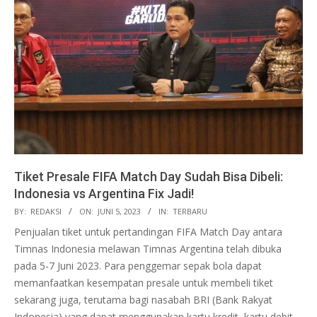
Tiket Presale FIFA Match Day Sudah Bisa Dibeli:
Indonesia vs Argentina Fix Jadi!
2023-
BY:
REDAKSI
ON:
JUNI 5, 2023
IN:
TERBARU
06-
Penjualan tiket untuk pertandingan FIFA Match Day antara
05
Timnas Indonesia melawan Timnas Argentina telah dibuka
pada 5-7 Juni 2023. Para penggemar sepak bola dapat
memanfaatkan kesempatan presale untuk membeli tiket
sekarang juga, terutama bagi nasabah BRI (Bank Rakyat
Indonesia) yang dapat menggunakan kartu kredit, kartu debit